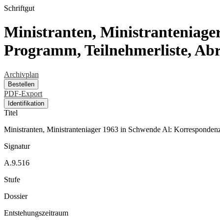
Schriftgut
Ministranten, Ministranteniage
Programm, Teilnehmerliste, Ab
Archivplan
Bestellen
PDF-Export
Identifikation
Titel
Ministranten, Ministranteniager 1963 in Schwende Al: Korrespondenz
Signatur
A.9.516
Stufe
Dossier
Entstehungszeitraum