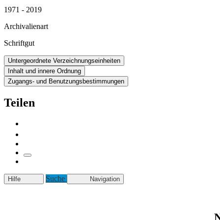
1971 - 2019
Archivalienart
Schriftgut
Untergeordnete Verzeichnungseinheiten
Inhalt und innere Ordnung
Zugangs- und Benutzungsbestimmungen
Teilen
Suche
Hilfe
Navigation
N