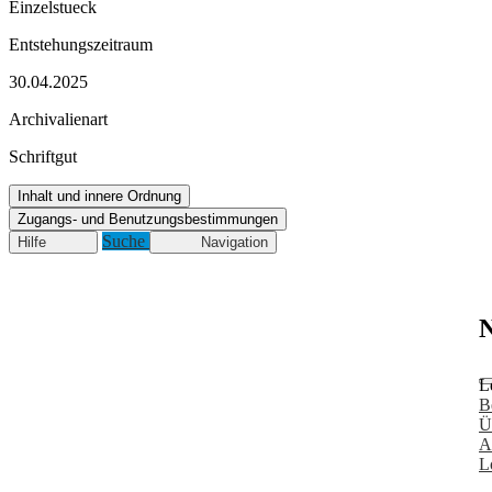
Einzelstueck
Entstehungszeitraum
30.04.2025
Archivalienart
Schriftgut
Inhalt und innere Ordnung
Zugangs- und Benutzungsbestimmungen
Suche
Hilfe
Navigation
N
L
B
Ü
A
L