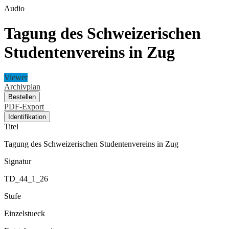
Audio
Tagung des Schweizerischen
Studentenvereins in Zug
Viewer
Archivplan
Bestellen
PDF-Export
Identifikation
Titel
Tagung des Schweizerischen Studentenvereins in Zug
Signatur
TD_44_1_26
Stufe
Einzelstueck