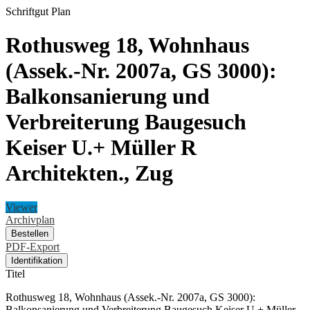
Schriftgut
Plan
Rothusweg 18, Wohnhaus
(Assek.-Nr. 2007a, GS 3000):
Balkonsanierung und
Verbreiterung Baugesuch
Keiser U.+ Müller R
Architekten., Zug
Viewer
Archivplan
Bestellen
PDF-Export
Identifikation
Titel
Rothusweg 18, Wohnhaus (Assek.-Nr. 2007a, GS 3000):
Balkonsanierung und Verbreiterung Baugesuch Keiser U.+ Müller