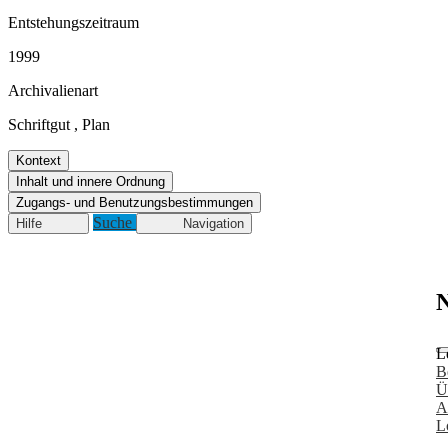
Entstehungszeitraum
1999
Archivalienart
Schriftgut
,
Plan
Kontext
Inhalt und innere Ordnung
Zugangs- und Benutzungsbestimmungen
Suche
Hilfe
Navigation
N
L
B
Ü
A
L