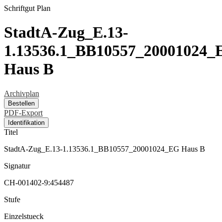
Schriftgut
Plan
StadtA-Zug_E.13-
1.13536.1_BB10557_20001024_
Haus B
Archivplan
Bestellen
PDF-Export
Identifikation
Titel
StadtA-Zug_E.13-1.13536.1_BB10557_20001024_EG Haus B
Signatur
CH-001402-9:454487
Stufe
Einzelstueck