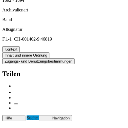
1892 - 1894
Archivalienart
Band
Altsignatur
F.1-1_CH-001402-9:46819
Kontext
Inhalt und innere Ordnung
Zugangs- und Benutzungsbestimmungen
Teilen
Suche
Hilfe
Navigation