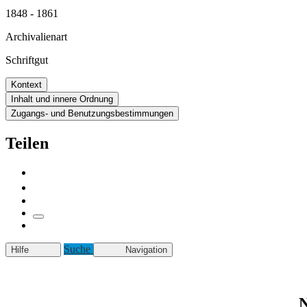
1848 - 1861
Archivalienart
Schriftgut
Kontext
Inhalt und innere Ordnung
Zugangs- und Benutzungsbestimmungen
Teilen
Suche
Hilfe
Navigation
N