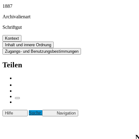
1887
Archivalienart
Schriftgut
Kontext
Inhalt und innere Ordnung
Zugangs- und Benutzungsbestimmungen
Teilen
Suche
Hilfe
Navigation
N