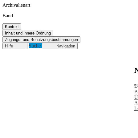
Archivalienart
Band
Kontext
Inhalt und innere Ordnung
Zugangs- und Benutzungsbestimmungen
Suche
Hilfe
Navigation
N
L
B
Ü
A
L