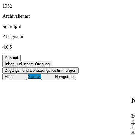
1932
Archivalienart
Schriftgut
Altsignatur
4.0.5
Kontext
Inhalt und innere Ordnung
Zugangs- und Benutzungsbestimmungen
Suche
Hilfe
Navigation
N
L
B
Ü
A