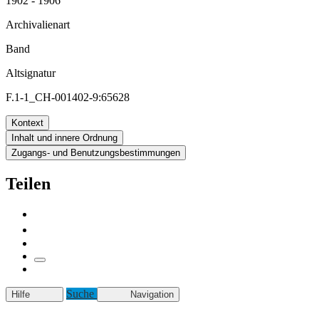
1902 - 1906
Archivalienart
Band
Altsignatur
F.1-1_CH-001402-9:65628
Kontext
Inhalt und innere Ordnung
Zugangs- und Benutzungsbestimmungen
Teilen
Suche
Hilfe
Navigation