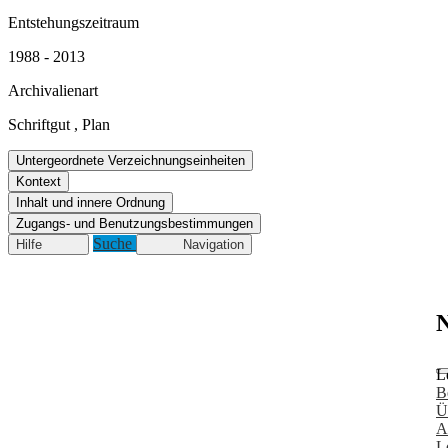
Entstehungszeitraum
1988 - 2013
Archivalienart
Schriftgut
,
Plan
Untergeordnete Verzeichnungseinheiten
Kontext
Inhalt und innere Ordnung
Zugangs- und Benutzungsbestimmungen
Suche
Hilfe
Navigation
N
L
B
Ü
A
L