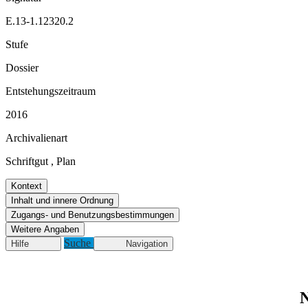
E.13-1.12320.2
Stufe
Dossier
Entstehungszeitraum
2016
Archivalienart
Schriftgut
,
Plan
Kontext
Inhalt und innere Ordnung
Zugangs- und Benutzungsbestimmungen
Weitere Angaben
Suche
Hilfe
Navigation
N