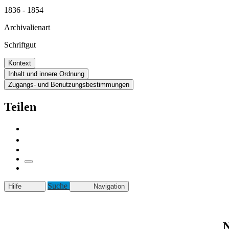
1836 - 1854
Archivalienart
Schriftgut
Kontext
Inhalt und innere Ordnung
Zugangs- und Benutzungsbestimmungen
Teilen
Suche
Hilfe
Navigation
N