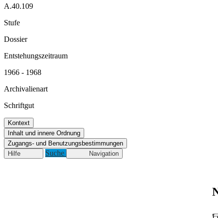
A.40.109
Stufe
Dossier
Entstehungszeitraum
1966 - 1968
Archivalienart
Schriftgut
Kontext
Inhalt und innere Ordnung
Zugangs- und Benutzungsbestimmungen
Suche
Hilfe
Navigation
N
L