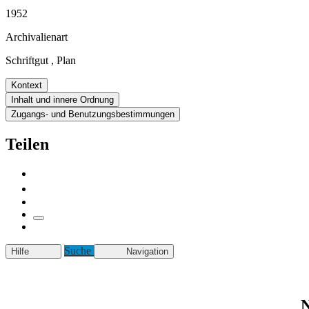
1952
Archivalienart
Schriftgut
,
Plan
Kontext
Inhalt und innere Ordnung
Zugangs- und Benutzungsbestimmungen
Teilen
Suche
Hilfe
Navigation
N