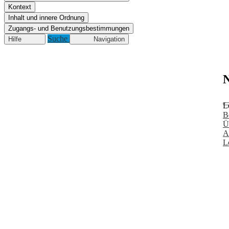
Kontext
Inhalt und innere Ordnung
Zugangs- und Benutzungsbestimmungen
Suche
Hilfe
Navigation
N
L
B
Ü
A
L