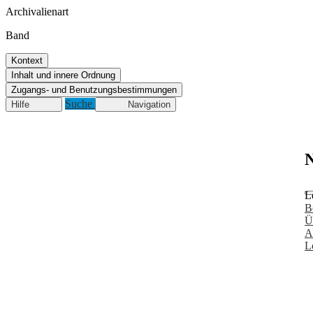
Archivalienart
Band
Kontext
Inhalt und innere Ordnung
Zugangs- und Benutzungsbestimmungen
Suche
Hilfe
Navigation
N
L
B
Ü
A
L