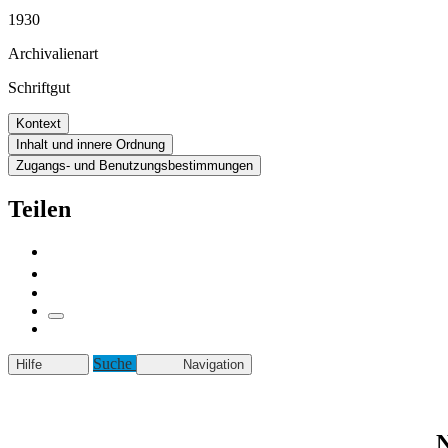
1930
Archivalienart
Schriftgut
Kontext
Inhalt und innere Ordnung
Zugangs- und Benutzungsbestimmungen
Teilen
Suche
Hilfe
Navigation
N