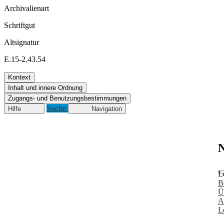
Archivalienart
Schriftgut
Altsignatur
E.15-2.43.54
Kontext
Inhalt und innere Ordnung
Zugangs- und Benutzungsbestimmungen
Suche
Hilfe
Navigation
N
L
B
Ü
A
L