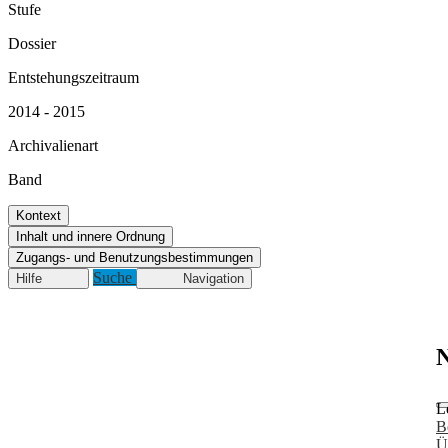
Stufe
Dossier
Entstehungszeitraum
2014 - 2015
Archivalienart
Band
Kontext
Inhalt und innere Ordnung
Zugangs- und Benutzungsbestimmungen
Suche
Hilfe
Navigation
N
L
B
Ü