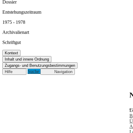
Dossier
Entstehungszeitraum
1975 - 1978
Archivalienart
Schriftgut
Kontext
Inhalt und innere Ordnung
Zugangs- und Benutzungsbestimmungen
Suche
Hilfe
Navigation
N
L
B
Ü
A
L