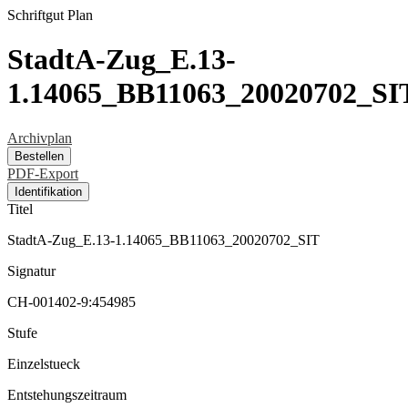
Schriftgut
Plan
StadtA-Zug_E.13-
1.14065_BB11063_20020702_SI
Archivplan
Bestellen
PDF-Export
Identifikation
Titel
StadtA-Zug_E.13-1.14065_BB11063_20020702_SIT
Signatur
CH-001402-9:454985
Stufe
Einzelstueck
Entstehungszeitraum