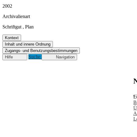
2002
Archivalienart
Schriftgut
,
Plan
Kontext
Inhalt und innere Ordnung
Zugangs- und Benutzungsbestimmungen
Suche
Hilfe
Navigation
N
L
B
Ü
A
L