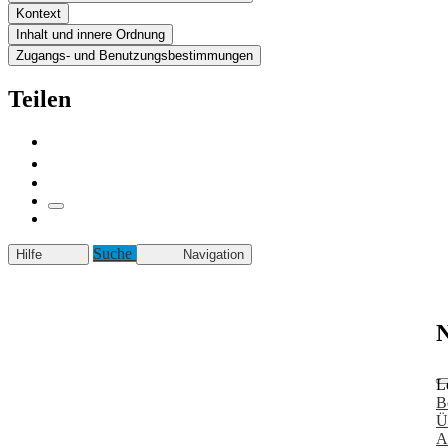
Kontext
Inhalt und innere Ordnung
Zugangs- und Benutzungsbestimmungen
Teilen
Suche
Hilfe
Navigation
N
L
B
Ü
A