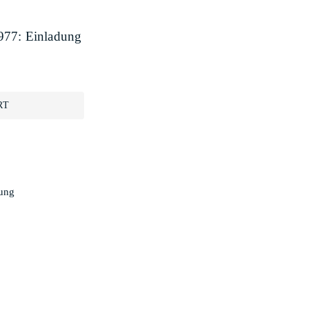
1977: Einladung
RT
dung