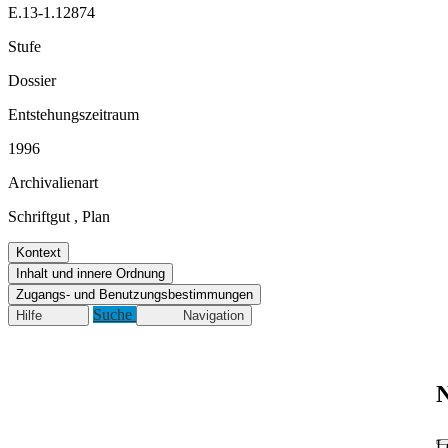
E.13-1.12874
Stufe
Dossier
Entstehungszeitraum
1996
Archivalienart
Schriftgut
,
Plan
Kontext
Inhalt und innere Ordnung
Zugangs- und Benutzungsbestimmungen
Suche
Hilfe
Navigation
N
L