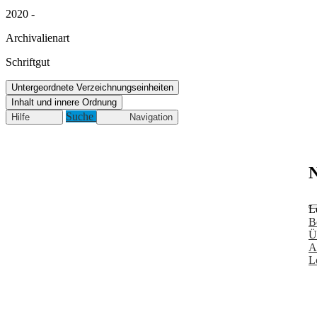
2020 -
Archivalienart
Schriftgut
Untergeordnete Verzeichnungseinheiten
Inhalt und innere Ordnung
Suche
Hilfe
Navigation
N
L
B
Ü
A
L