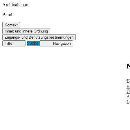
Archivalienart
Band
Kontext
Inhalt und innere Ordnung
Zugangs- und Benutzungsbestimmungen
Suche
Hilfe
Navigation
N
L
B
Ü
A
L