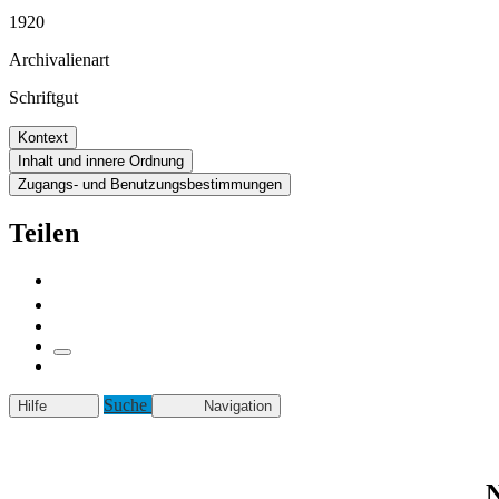
1920
Archivalienart
Schriftgut
Kontext
Inhalt und innere Ordnung
Zugangs- und Benutzungsbestimmungen
Teilen
Suche
Hilfe
Navigation
N