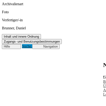
Archivalienart
Foto
Verfertiger/-in
Brunner, Daniel
Inhalt und innere Ordnung
Zugangs- und Benutzungsbestimmungen
Suche
Hilfe
Navigation
N
L
B
Ü
A
L