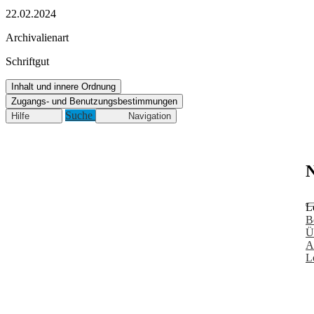
22.02.2024
Archivalienart
Schriftgut
Inhalt und innere Ordnung
Zugangs- und Benutzungsbestimmungen
Suche
Hilfe
Navigation
N
L
B
Ü
A
L