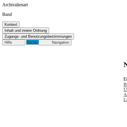
Archivalienart
Band
Kontext
Inhalt und innere Ordnung
Zugangs- und Benutzungsbestimmungen
Suche
Hilfe
Navigation
N
L
B
Ü
A
L