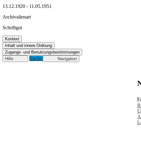
13.12.1920 - 11.05.1951
Archivalienart
Schriftgut
Kontext
Inhalt und innere Ordnung
Zugangs- und Benutzungsbestimmungen
Suche
Hilfe
Navigation
N
L
B
Ü
A
L