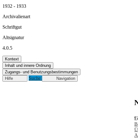
1932 - 1933
Archivalienart
Schriftgut
Altsignatur
4.0.5
Kontext
Inhalt und innere Ordnung
Zugangs- und Benutzungsbestimmungen
Suche
Hilfe
Navigation
N
L
B
Ü
A