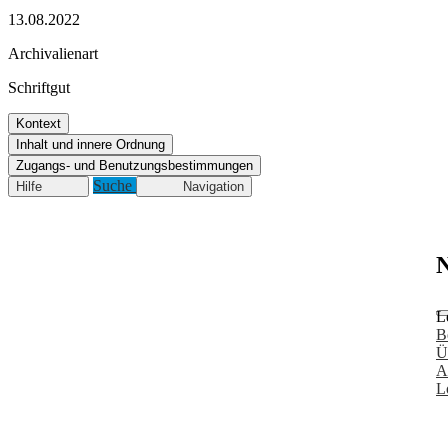
13.08.2022
Archivalienart
Schriftgut
Kontext
Inhalt und innere Ordnung
Zugangs- und Benutzungsbestimmungen
Suche
Hilfe
Navigation
N
L
B
Ü
A
L