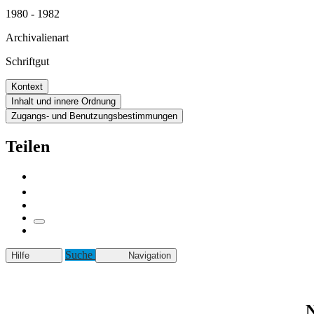
1980 - 1982
Archivalienart
Schriftgut
Kontext
Inhalt und innere Ordnung
Zugangs- und Benutzungsbestimmungen
Teilen
Suche
Hilfe
Navigation
N