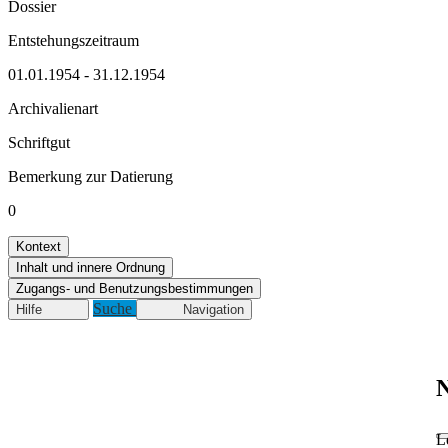
Dossier
Entstehungszeitraum
01.01.1954 - 31.12.1954
Archivalienart
Schriftgut
Bemerkung zur Datierung
0
Kontext
Inhalt und innere Ordnung
Zugangs- und Benutzungsbestimmungen
Suche
Hilfe
Navigation
N
L