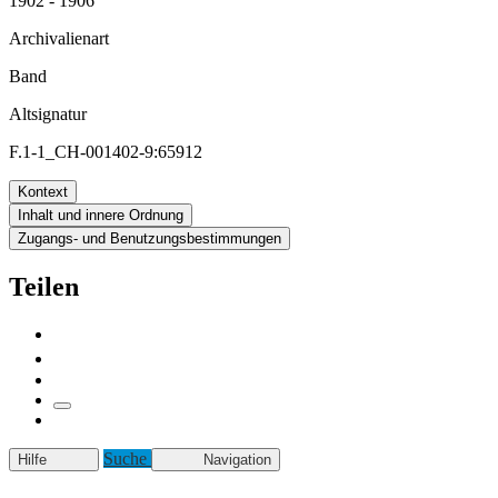
1902 - 1906
Archivalienart
Band
Altsignatur
F.1-1_CH-001402-9:65912
Kontext
Inhalt und innere Ordnung
Zugangs- und Benutzungsbestimmungen
Teilen
Suche
Hilfe
Navigation