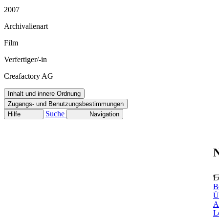
2007
Archivalienart
Film
Verfertiger/-in
Creafactory AG
Inhalt und innere Ordnung
Zugangs- und Benutzungsbestimmungen
Suche
Hilfe
Navigation
N
L
B
Ü
A
L