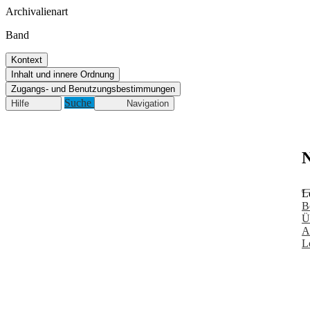
Archivalienart
Band
Kontext
Inhalt und innere Ordnung
Zugangs- und Benutzungsbestimmungen
Suche
Hilfe
Navigation
N
L
B
Ü
A
L