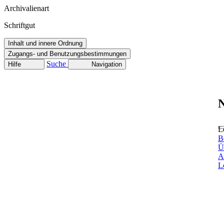
Archivalienart
Schriftgut
Inhalt und innere Ordnung
Zugangs- und Benutzungsbestimmungen
Suche
Hilfe
Navigation
N
L
B
Ü
A
L