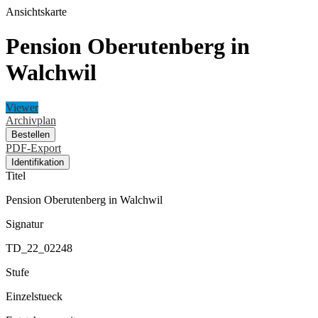
Ansichtskarte
Pension Oberutenberg in
Walchwil
Viewer
Archivplan
Bestellen
PDF-Export
Identifikation
Titel
Pension Oberutenberg in Walchwil
Signatur
TD_22_02248
Stufe
Einzelstueck