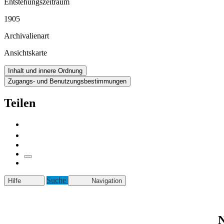
Entstehungszeitraum
1905
Archivalienart
Ansichtskarte
Inhalt und innere Ordnung
Zugangs- und Benutzungsbestimmungen
Teilen
Suche
Hilfe
Navigation
N