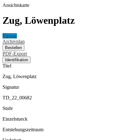
Ansichtskarte
Zug, Löwenplatz
Viewer
Archivplan
Bestellen
PDF-Export
Identifikation
Titel
Zug, Löwenplatz
Signatur
TD_22_00682
Stufe
Einzelstueck
Entstehungszeitraum