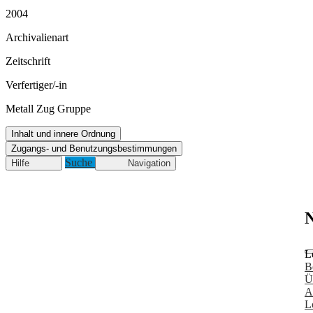
2004
Archivalienart
Zeitschrift
Verfertiger/-in
Metall Zug Gruppe
Inhalt und innere Ordnung
Zugangs- und Benutzungsbestimmungen
Suche
Hilfe
Navigation
N
L
B
Ü
A
L