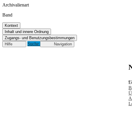
Archivalienart
Band
Kontext
Inhalt und innere Ordnung
Zugangs- und Benutzungsbestimmungen
Suche
Hilfe
Navigation
N
L
B
Ü
A
L