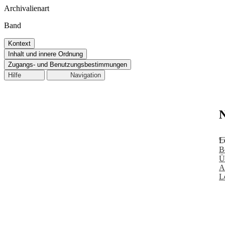
Archivalienart
Band
Kontext
Inhalt und innere Ordnung
Zugangs- und Benutzungsbestimmungen
Hilfe
Navigation
N
L
B
Ü
A
L