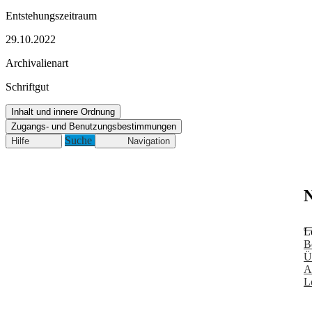
Entstehungszeitraum
29.10.2022
Archivalienart
Schriftgut
Inhalt und innere Ordnung
Zugangs- und Benutzungsbestimmungen
Suche
Hilfe
Navigation
N
L
B
Ü
A
L