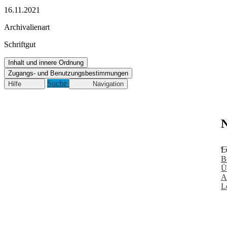
16.11.2021
Archivalienart
Schriftgut
Inhalt und innere Ordnung
Zugangs- und Benutzungsbestimmungen
Suche
Hilfe
Navigation
N
L
B
Ü
A
L