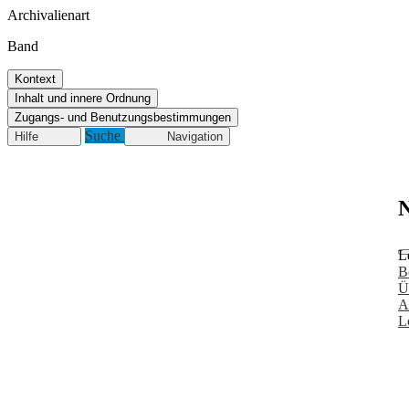
Archivalienart
Band
Kontext
Inhalt und innere Ordnung
Zugangs- und Benutzungsbestimmungen
Suche
Hilfe
Navigation
N
L
B
Ü
A
L